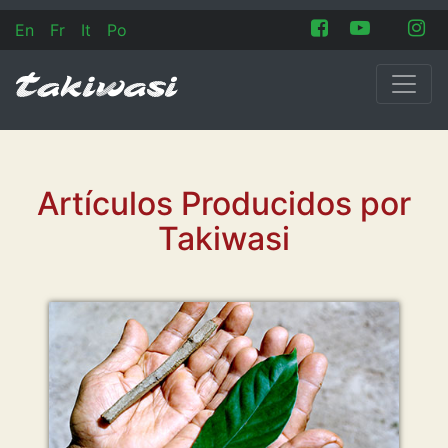
En
Fr
It
Po
Artículos Producidos por
Takiwasi