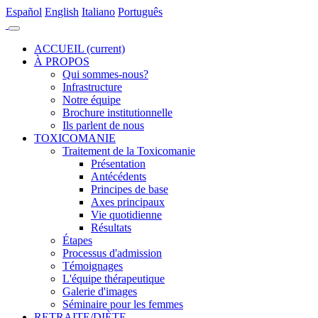
Es
pañol
En
glish
It
aliano
Po
rtuguês
ACCUEIL
(current)
À PROPOS
Qui sommes-nous?
Infrastructure
Notre équipe
Brochure institutionnelle
Ils parlent de nous
TOXICOMANIE
Traitement de la Toxicomanie
Présentation
Antécédents
Principes de base
Axes principaux
Vie quotidienne
Résultats
Étapes
Processus d'admission
Témoignages
L'équipe thérapeutique
Galerie d'images
Séminaire pour les femmes
RETRAITE/DIÈTE