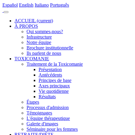
Es
pañol
En
glish
It
aliano
Po
rtuguês
ACCUEIL
(current)
À PROPOS
Qui sommes-nous?
Infrastructure
Notre équipe
Brochure institutionnelle
Ils parlent de nous
TOXICOMANIE
Traitement de la Toxicomanie
Présentation
Antécédents
Principes de base
Axes principaux
Vie quotidienne
Résultats
Étapes
Processus d'admission
Témoignages
L'équipe thérapeutique
Galerie d'images
Séminaire pour les femmes
RETRAITE/DIÈTE