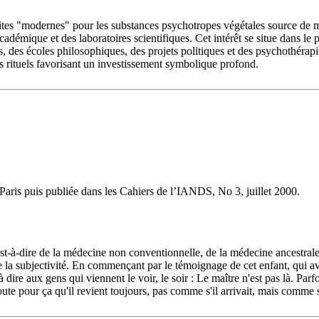
dites "modernes" pour les substances psychotropes végétales source de mo
démique et des laboratoires scientifiques. Cet intérêt se situe dans le
des écoles philosophiques, des projets politiques et des psychothérapie
s rituels favorisant un investissement symbolique profond.
ris puis publiée dans les Cahiers de l’IANDS, No 3, juillet 2000.
st-à-dire de la médecine non conventionnelle, de la médecine ancestrale, 
de la subjectivité. En commençant par le témoignage de cet enfant, qui ava
 dire aux gens qui viennent le voir, le soir : Le maître n'est pas là. P
oute pour ça qu'il revient toujours, pas comme s'il arrivait, mais comme s'