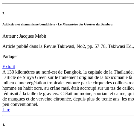
3.
Addiction et chamanisme bouddhiste - Le Monastère des Grottes du Bambou
Auteur : Jacques Mabit
Article publié dans la Revue Takiwasi, No2, pp. 57-78, Takiwasi Ed.,
Partager
Extrait
A 130 kilomètres au nord-est de Bangkok, la capitale de la Thaïlande,
l'article de Surya Green sur le traitement original de la toxicomanie là
milieu d'une végétation tropicale, entouré par le cirque des collines
homme en habit ocre, au crâne rasé, était accroupi sur un tas de caill
réduisait à la taille de graviers. C'était un moine, souriant et calme,
de mangues et de verveine citronnée, depuis plus de trente ans, les mo
peu conventionnel.
Lire
4.