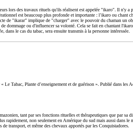
eurs lors des travaux rituels qu'ils réalisent est appelée "ikaro". Il n'y 
érationnel est beaucoup plus profonde et importante : l’ikaro ou chant c
acte de "ikarar" implique de "charger" avec le pouvoir du chaman un obj
n, de dommage ou d'influencer sa volonté. Cela se fait en chantant l'ikaro 
e, dans le cas du tabac, sera ensuite transmis à la personne intéressée.
Le Tabac, Plante d’enseignement et de guérison ». Publié dans les Ac
amazonien, tant par ses fonctions rituelles et thérapeutiques que par sa 
e plus rapidement, non seulement en Amérique du sud mais aussi dans le m
de transport, et même des chevaux apportés par les Conquistadores.