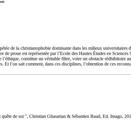
puis
épétée de la christianophobie dominante dans les milieux universitaires 
ure de proue est représentée par l’Ecole des Hautes Études en Sciences 
e l’éthique, constitue un véritable filtre, voire un obstacle rédhibitoire
es. Et l’on sait comment, dans ces disciplines, l’obtention de ces recon
s et quête de soi ", Christian Ghasarian & Sébastien Baud, Ed. Imago, 2