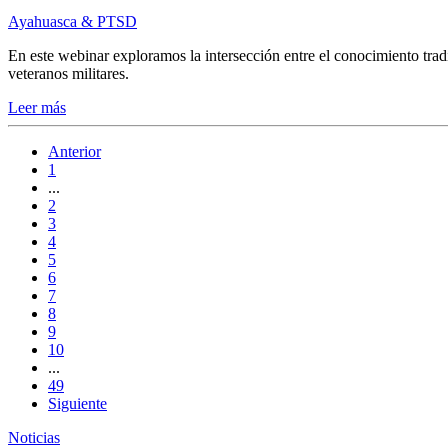
Ayahuasca & PTSD
En este webinar exploramos la intersección entre el conocimiento trad
veteranos militares.
Leer más
Anterior
1
...
2
3
4
5
6
7
8
9
10
...
49
Siguiente
Noticias