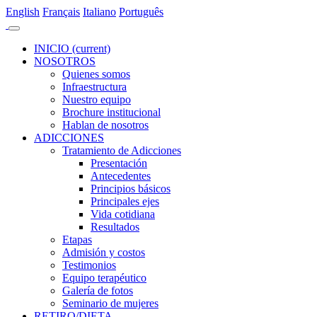
En
glish
Fr
ançais
It
aliano
Po
rtuguês
INICIO
(current)
NOSOTROS
Quienes somos
Infraestructura
Nuestro equipo
Brochure institucional
Hablan de nosotros
ADICCIONES
Tratamiento de Adicciones
Presentación
Antecedentes
Principios básicos
Principales ejes
Vida cotidiana
Resultados
Etapas
Admisión y costos
Testimonios
Equipo terapéutico
Galería de fotos
Seminario de mujeres
RETIRO/DIETA