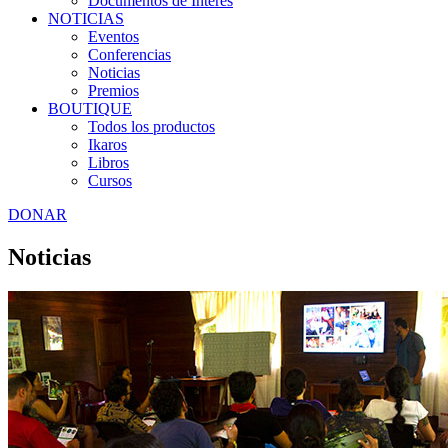
Documentos de Interés
NOTICIAS
Eventos
Conferencias
Noticias
Premios
BOUTIQUE
Todos los productos
Ikaros
Libros
Cursos
DONAR
Noticias