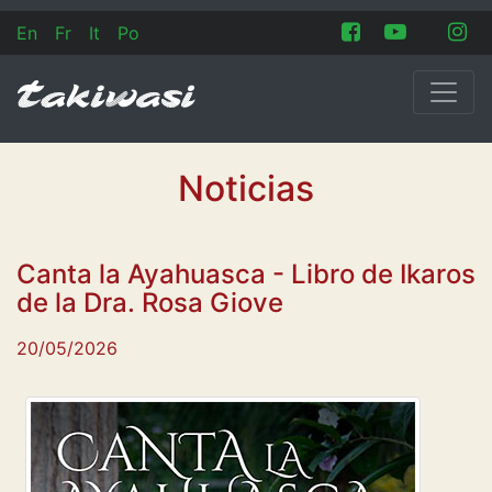
En
Fr
It
Po
Noticias
Canta la Ayahuasca - Libro de Ikaros
de la Dra. Rosa Giove
20/05/2026