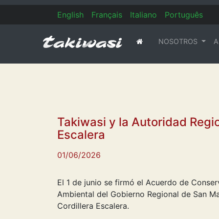
En
glish
Fr
ançais
It
aliano
Po
rtuguês
NOSOTROS
A
(current)
Takiwasi y la Autoridad Regio
Escalera
01/06/2026
El 1 de junio se firmó el Acuerdo de Conser
Ambiental del Gobierno Regional de San Mar
Cordillera Escalera.