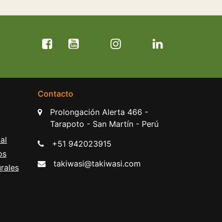
Contacto
Prolongación Alerta 466 -
Tarapoto - San Martín - Perú
al
+51 942023915
os
takiwasi@takiwasi.com
rales