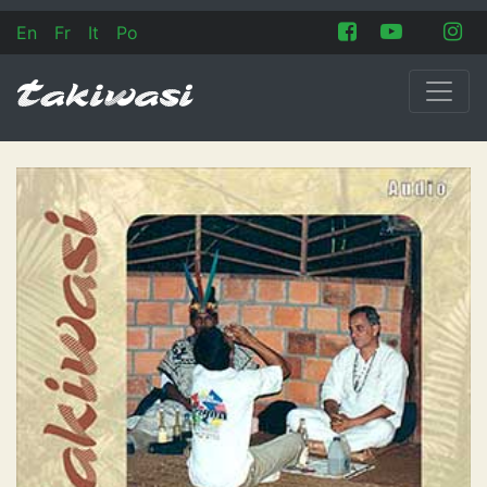
En
Fr
It
Po