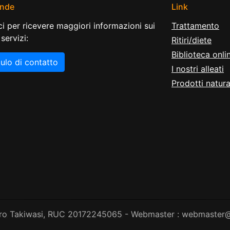
nde
Link
ci per ricevere maggiori informazioni sui
Trattamento
 servizi:
Ritiri/diete
Biblioteca onli
lo di contatto
I nostri alleati
Prodotti natura
o Takiwasi, RUC 20172245065 - Webmaster : webmaster