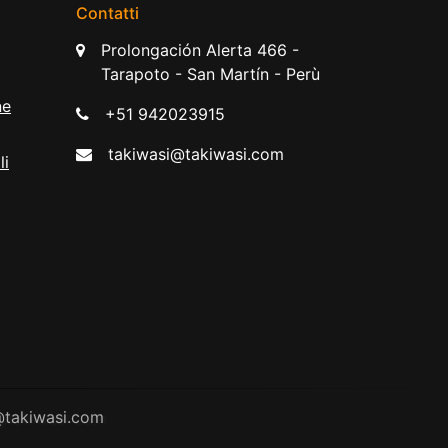
Contatti
Prolongación Alerta 466 -
Tarapoto - San Martín - Perù
ne
+51 942023915
takiwasi@takiwasi.com
li
@takiwasi.com