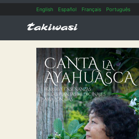
En
glish
Es
pañol
Fr
ançais
Po
rtuguês