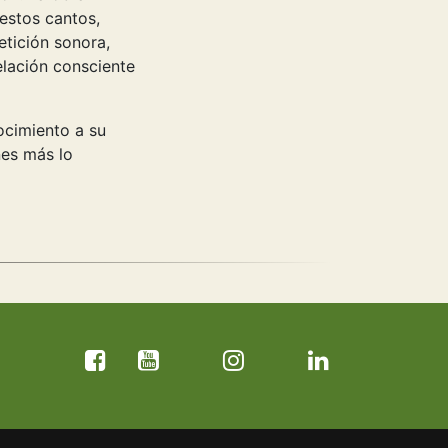
estos cantos,
etición sonora,
relación consciente
ocimiento a su
nes más lo